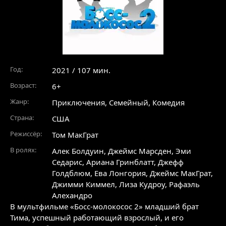
Год:
2021 / 107 мин.
Возраст:
6+
Жанр:
Приключения
,
Семейный
,
Комедия
Страна:
США
Режиссёр:
Том МакГрат
В ролях:
Алек Болдуин
,
Джеймс Марсден
,
Эми
Седарис
,
Ариана Гринблатт
,
Джефф
Голдблюм
,
Ева Лонгория
,
Джеймс МакГрат
,
Джимми Киммел
,
Лиза Кудроу
,
Рафаэль
Алехандро
В мультфильме «Босс-молокосос 2» младший брат
Тима, успешный работающий взрослый, и его